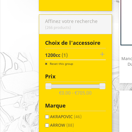
Affinez votre recherche
(266 products)
Choix de l'accessoire

1200cc
(1)
Manc
Du
Reset this group
Prix
€0.00 - €705.00
Marque
AKRAPOVIC
(46)
ARROW
(88)