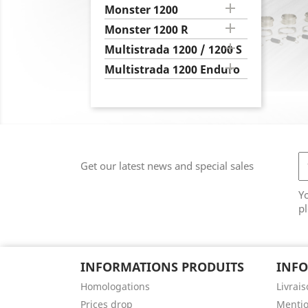

Monster 1200

Monster 1200 R

Multistrada 1200 / 1200 S

Multistrada 1200 Enduro
Get our latest news and special sales
Y
pl
INFORMATIONS PRODUITS
INFO
Homologations
Livrai
Prices drop
Mentio