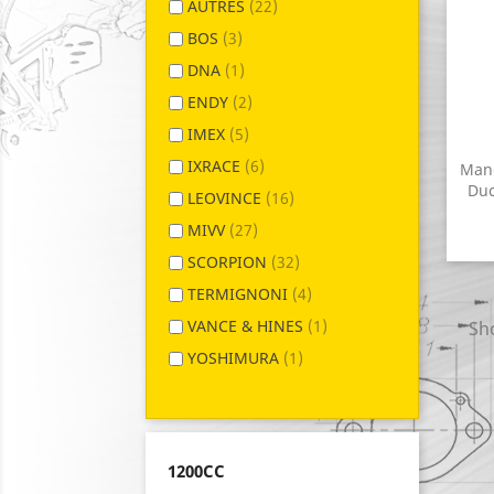
AUTRES
(22)
BOS
(3)
DNA
(1)
ENDY
(2)
IMEX
(5)
IXRACE
(6)
Manc
Duc
LEOVINCE
(16)
MIVV
(27)
SCORPION
(32)
TERMIGNONI
(4)
VANCE & HINES
(1)
Sho
YOSHIMURA
(1)
1200CC