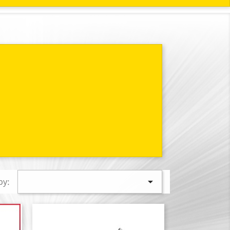

by: