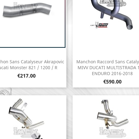
hon Sans Catalyseur Akrapovic
Manchon Raccord Sans Catal
Quick view
Quick view


cati Monster 821 / 1200 / R
MIVV DUCATI MULTISTRADA 
ENDURO 2016-2018
Price
€217.00
Price
€590.00