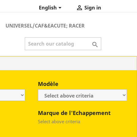


English
Sign in
UNIVERSEL/CAF&EACUTE; RACER

Modèle
Marque de l'Echappement
Select above criteria