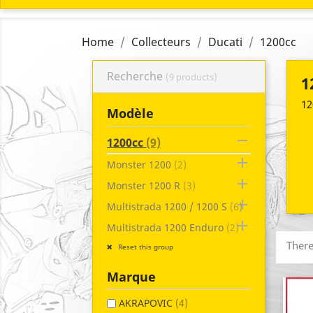
Home
Collecteurs
Ducati
1200cc
Recherche
(9 products)
1
12
Modèle

1200cc
(9)

Monster 1200
(2)

Monster 1200 R
(3)

Multistrada 1200 / 1200 S
(6)

Multistrada 1200 Enduro
(2)
There
Reset this group
Marque
AKRAPOVIC
(4)