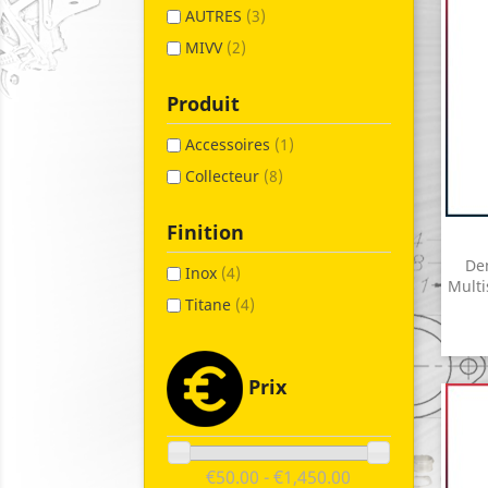
AUTRES
(3)
MIVV
(2)
Produit
Accessoires
(1)
Collecteur
(8)
Finition
Dem
Inox
(4)
Multi
Titane
(4)
Prix
€50.00 - €1,450.00