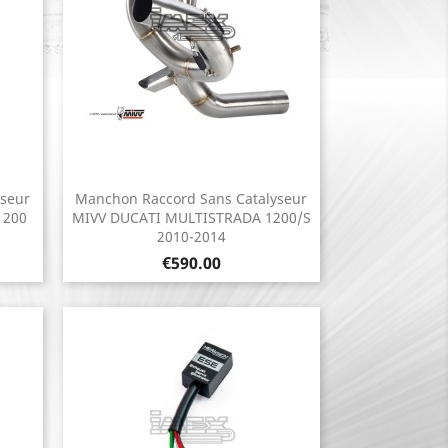
yseur
Manchon Raccord Sans Catalyseur
Quick view

1200
MIVV DUCATI MULTISTRADA 1200/S
2010-2014
Price
€590.00