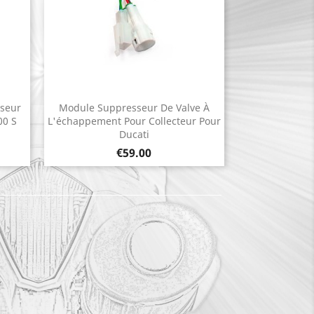
yseur
Module Suppresseur De Valve À
Quick view

00 S
L'échappement Pour Collecteur Pour
Ducati
Price
€59.00