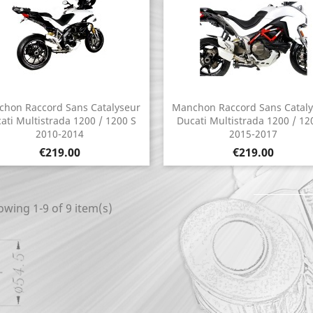
hon Raccord Sans Catalyseur
Manchon Raccord Sans Catal
Quick view
Quick view


ati Multistrada 1200 / 1200 S
Ducati Multistrada 1200 / 12
2010-2014
2015-2017
Price
Price
€219.00
€219.00
wing 1-9 of 9 item(s)