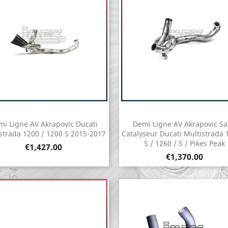
i Ligne AV Akrapovic Ducati
Demi Ligne AV Akrapovic S
Quick view
Quick view


strada 1200 / 1200 S 2015-2017
Catalyseur Ducati Multistrada 
S / 1260 / S / Pikes Peak
Price
€1,427.00
Price
€1,370.00