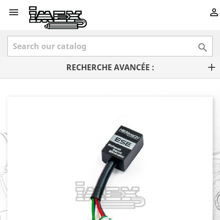



RECHERCHE AVANCÉE :