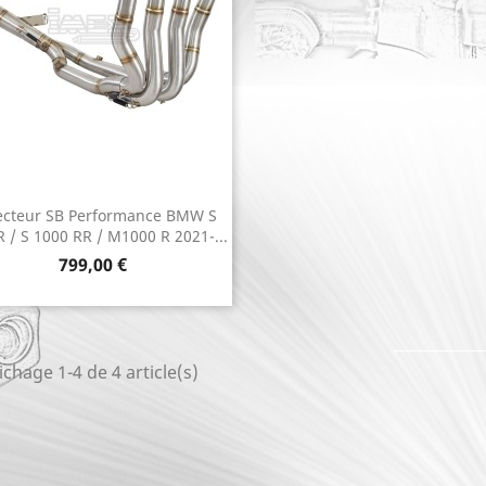
ecteur SB Performance BMW S
Aperçu rapide

R / S 1000 RR / M1000 R 2021-...
Prix
799,00 €
ichage 1-4 de 4 article(s)