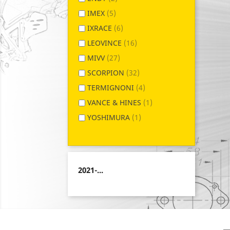
IMEX
(5)
IXRACE
(6)
LEOVINCE
(16)
MIVV
(27)
SCORPION
(32)
TERMIGNONI
(4)
VANCE & HINES
(1)
YOSHIMURA
(1)
2021-...