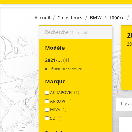
Accueil
Collecteurs
BMW
1000cc
Recherche
(4 produits)
2
20
Modèle
2021-...
(4)
Réinitialiser ce groupe
Marque
AKRAPOVIC
(1)
ARROW
(1)
Il y a
MIVV
(1)
SB
(1)