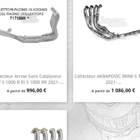
lecteur Arrow Sans Catalyseur
Collecteur AKRAPOVIC BMW S 
Aperçu rapide
Aperçu rapide


S 1000 R Et S 1000 RR 2021-...
2021-...
Prix
Prix
996,00 €
1 086,00 €
A partir de
A partir de