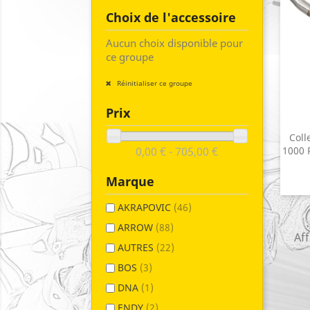
Choix de l'accessoire
Aucun choix disponible pour
ce groupe
Réinitialiser ce groupe
Prix
Coll
1000 
0,00 € - 705,00 €
Marque
AKRAPOVIC
(46)
ARROW
(88)
Aff
AUTRES
(22)
BOS
(3)
DNA
(1)
ENDY
(2)