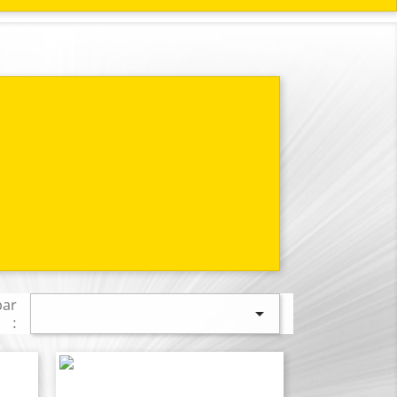
par

: