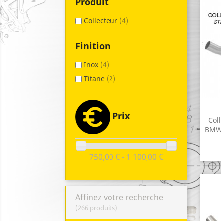
Produit
Collecteur
(4)
Finition
Inox
(4)
Titane
(2)
Prix
Col
BMW 
750,00 € - 1 100,00 €
Affinez votre recherche
(266 produits)