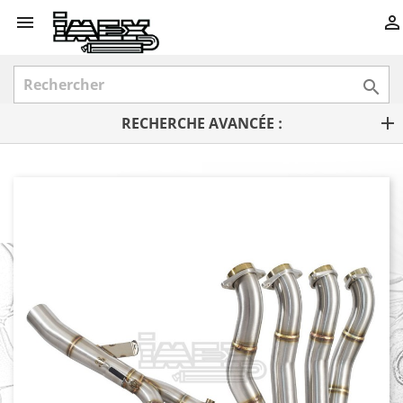



RECHERCHE AVANCÉE :