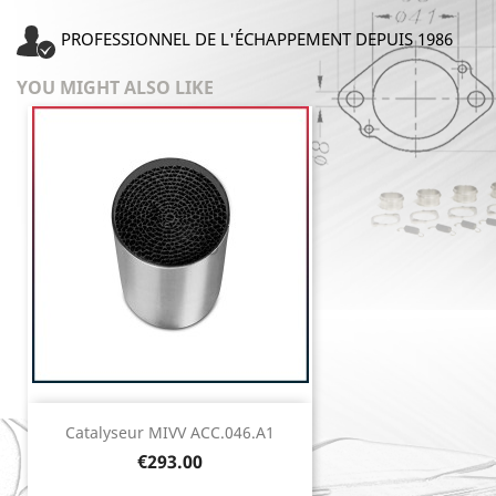
PROFESSIONNEL DE L'ÉCHAPPEMENT DEPUIS 1986
YOU MIGHT ALSO LIKE
Catalyseur MIVV ACC.046.A1
Price
€293.00