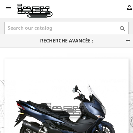



RECHERCHE AVANCÉE :