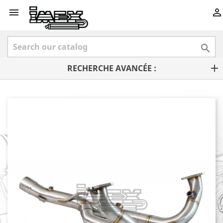



RECHERCHE AVANCÉE :