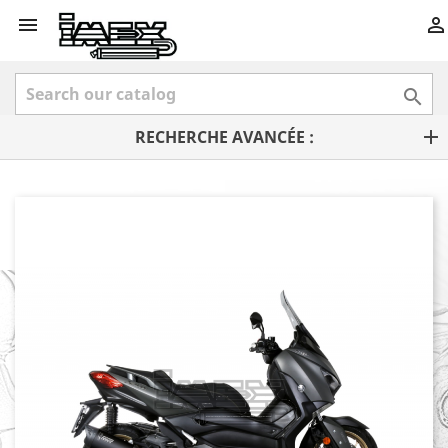



RECHERCHE AVANCÉE :