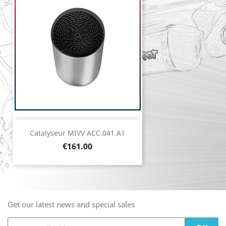
Catalyseur MIVV ACC.041.A1
Price
€161.00
Get our latest news and special sales