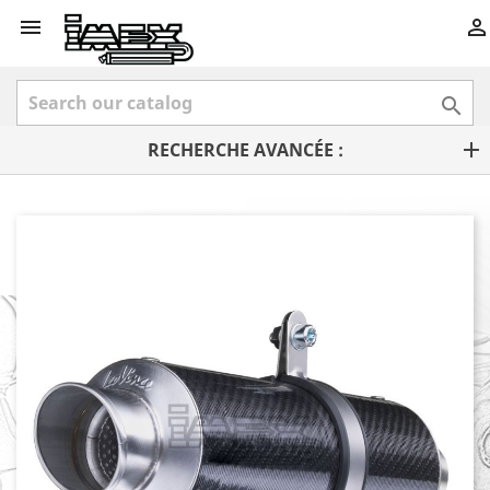



RECHERCHE AVANCÉE :