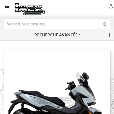



RECHERCHE AVANCÉE :