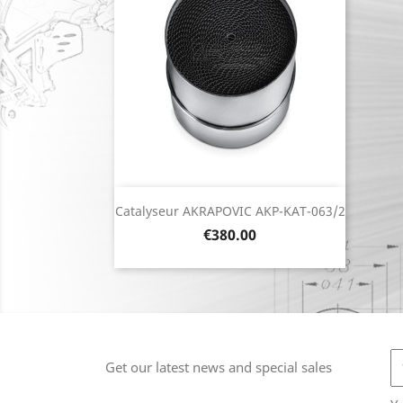
Quick view

Catalyseur AKRAPOVIC AKP-KAT-063/2
Price
€380.00
Get our latest news and special sales