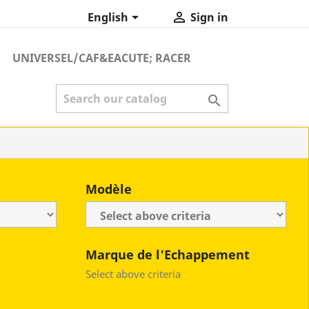


English
Sign in
UNIVERSEL/CAF&EACUTE; RACER

Modèle
Marque de l'Echappement
Select above criteria