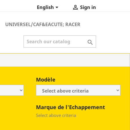


English
Sign in
UNIVERSEL/CAF&EACUTE; RACER

Modèle
Marque de l'Echappement
Select above criteria