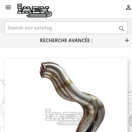



RECHERCHE AVANCÉE :