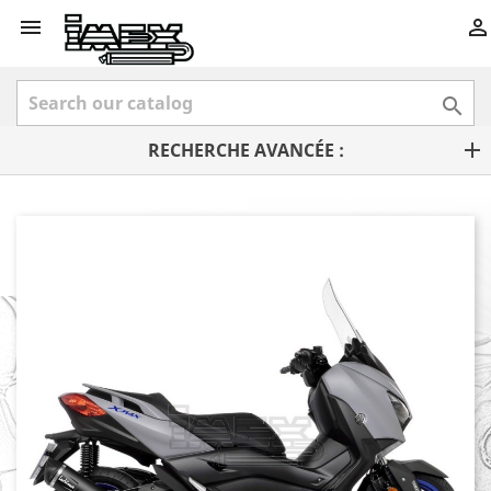



RECHERCHE AVANCÉE :