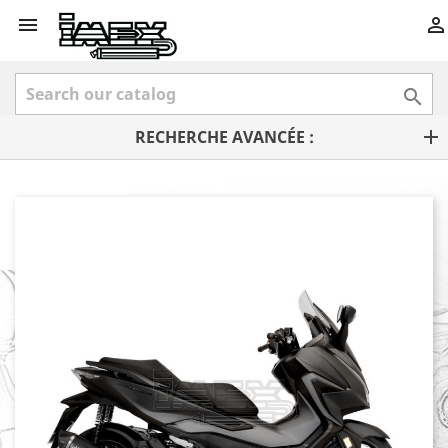



RECHERCHE AVANCÉE :