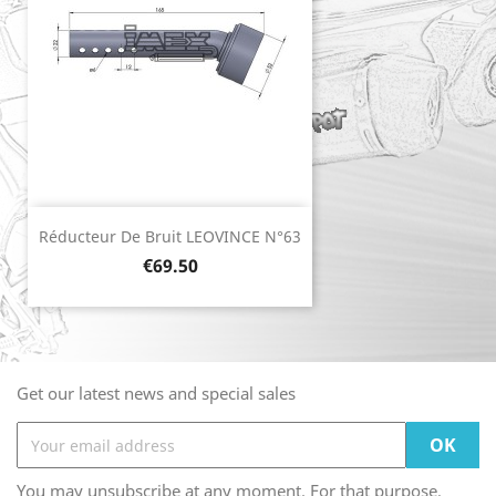
Réducteur De Bruit LEOVINCE N°63
Price
€69.50
Get our latest news and special sales
You may unsubscribe at any moment. For that purpose,