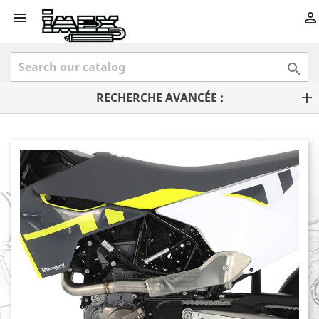



RECHERCHE AVANCÉE :