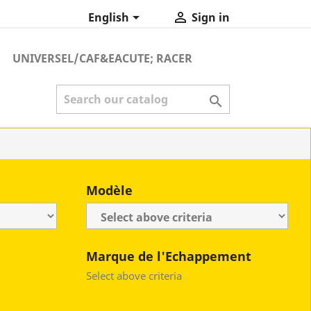


English
Sign in
UNIVERSEL/CAF&EACUTE; RACER

Modèle
Marque de l'Echappement
Select above criteria