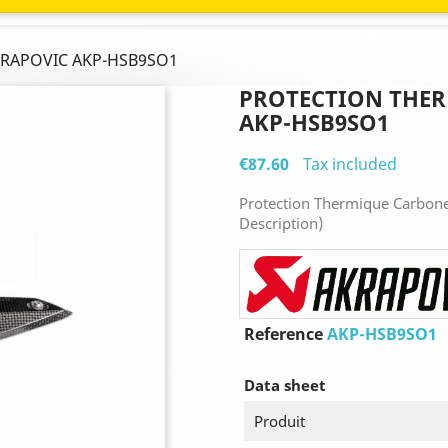
AKRAPOVIC AKP-HSB9SO1
PROTECTION THE
AKP-HSB9SO1
€87.60
Tax included
Protection Thermique Carbone
Description)
Reference
AKP-HSB9SO1
Data sheet
Produit