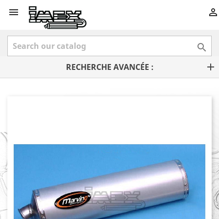



RECHERCHE AVANCÉE :