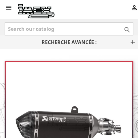



RECHERCHE AVANCÉE :