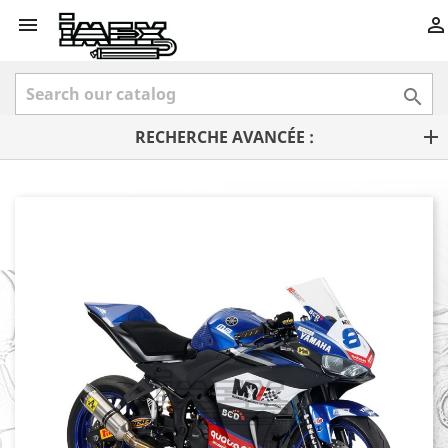



RECHERCHE AVANCÉE :