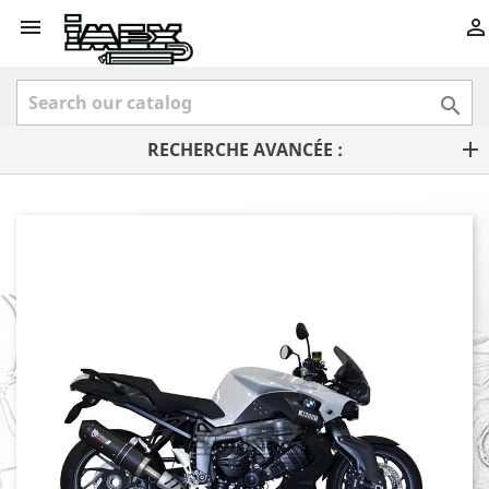



RECHERCHE AVANCÉE :