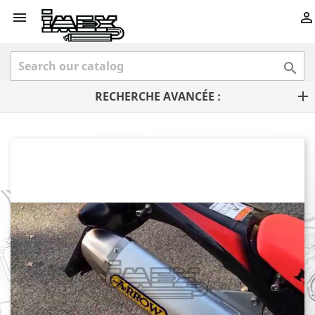



RECHERCHE AVANCÉE :