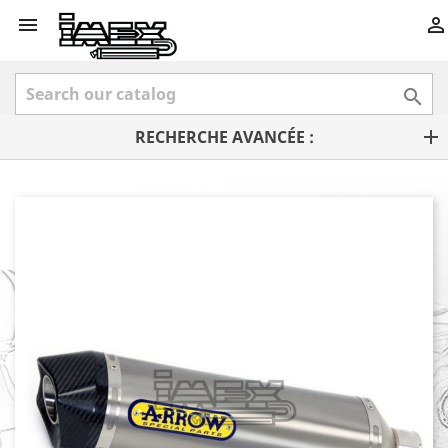



RECHERCHE AVANCÉE :