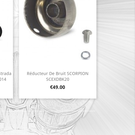
trada
Réducteur De Bruit SCORPION
Quick view

014
SCEXDBK20
Price
€49.00