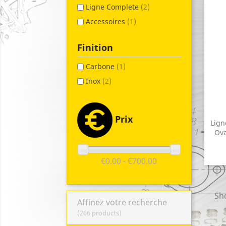
Ligne Complete
(2)
Accessoires
(1)
Finition
Carbone
(1)
Inox
(2)
Prix
Lign
Ova
€0.00 - €700.00
Sho
Affinez votre recherche
(266 products)