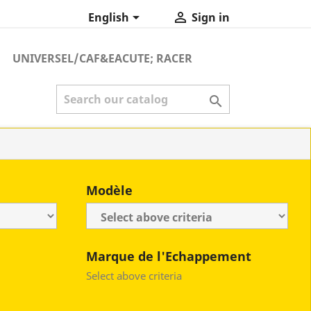


English
Sign in
UNIVERSEL/CAF&EACUTE; RACER

Modèle
Marque de l'Echappement
Select above criteria