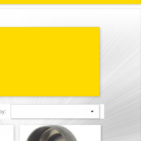

by: