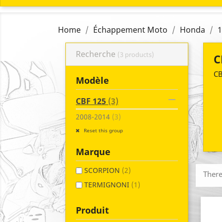
Home
Échappement Moto
Honda
1
Recherche
(3 products)
C
CB
Modèle

CBF 125
(3)
2008-2014
(3)
Reset this group
Marque
SCORPION
(2)
There
TERMIGNONI
(1)
Produit