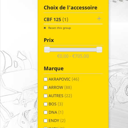
Choix de l'accessoire

CBF 125
(1)
Reset this group
Prix
€0.00 - €705.00
Marque
AKRAPOVIC
(46)
ARROW
(88)
AUTRES
(22)
BOS
(3)
DNA
(1)
ENDY
(2)