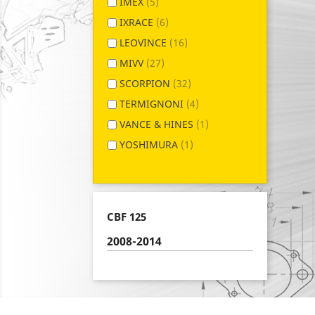
IMEX
(5)
IXRACE
(6)
LEOVINCE
(16)
MIVV
(27)
SCORPION
(32)
TERMIGNONI
(4)
VANCE & HINES
(1)
YOSHIMURA
(1)
CBF 125
2008-2014