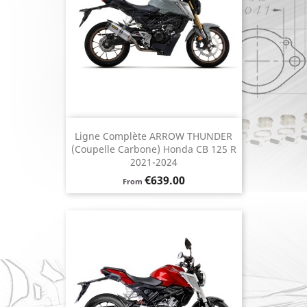
Ligne Complète ARROW THUNDER
(coupelle Carbone) Honda CB 125 R
2021-2024
Price
€639.00
From