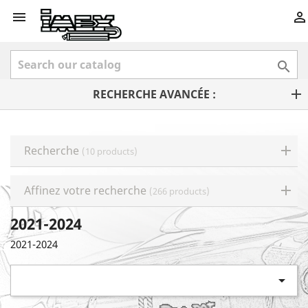



RECHERCHE AVANCÉE :
Recherche
(10 products)
Affinez votre recherche
(266 products)
2021-2024
2021-2024
