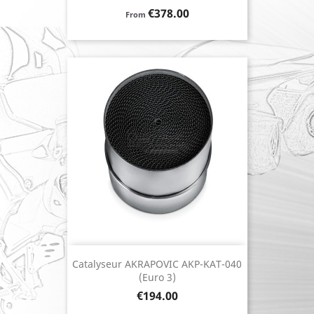
Price
€378.00
From
Catalyseur AKRAPOVIC AKP-KAT-040
(Euro 3)
Price
€194.00