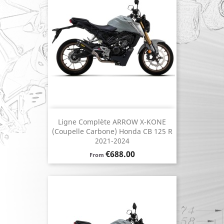
Ligne Complète ARROW X-KONE
(coupelle Carbone) Honda CB 125 R
2021-2024
Price
€688.00
From