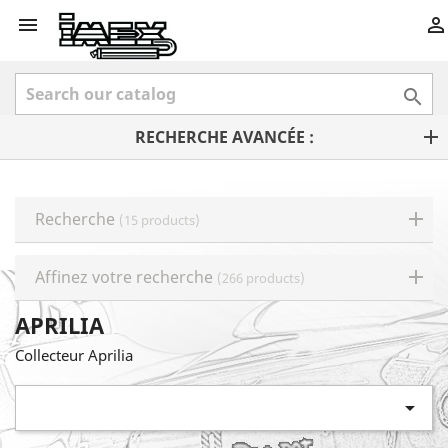



RECHERCHE AVANCÉE :
Recherche
(15 products)
Affinez votre recherche
(266 products)
APRILIA
Collecteur Aprilia
