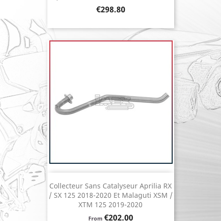
Price
€298.80
Collecteur Sans Catalyseur Aprilia RX
/ SX 125 2018-2020 Et Malaguti XSM /
XTM 125 2019-2020
Price
€202.00
From