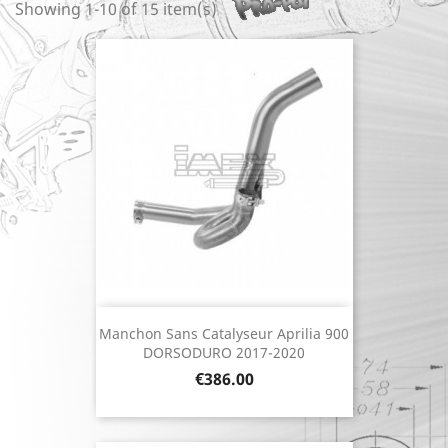
Showing 1-10 of 15 item(s)
Manchon Sans Catalyseur Aprilia 900
DORSODURO 2017-2020
Price
€386.00