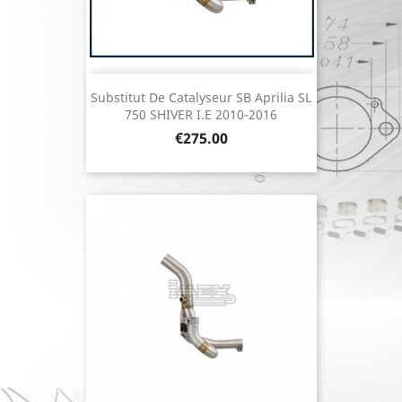
Substitut De Catalyseur SB Aprilia SL
750 SHIVER I.E 2010-2016
Price
€275.00