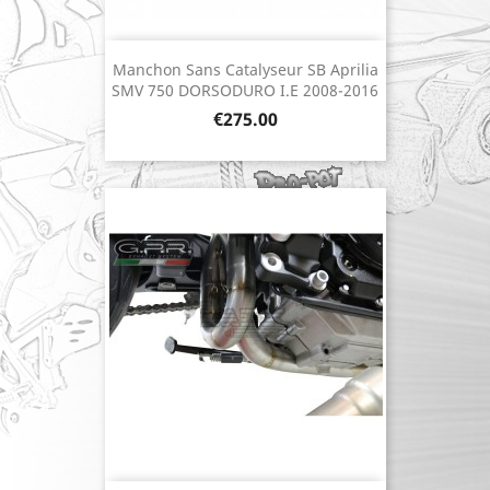
Manchon Sans Catalyseur SB Aprilia
SMV 750 DORSODURO I.E 2008-2016
Price
€275.00