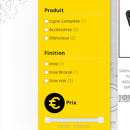
Produit
Ligne Complete
(1)
Accessoires
(3)
Silencieux
(2)
Finition
Inox
(1)
Silen
Inox Brossé
(1)
F
Inox noir
(2)
400/
MP
Prix
€0.00 - €800.00