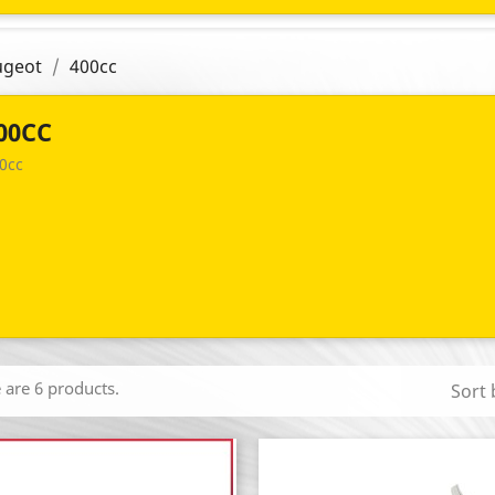
ugeot
400cc
00CC
0cc
 are 6 products.
Sort 