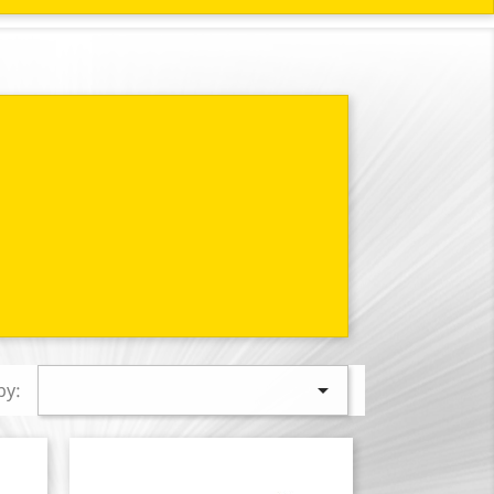

by: