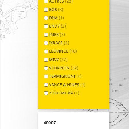
AUTRES
(22)
BOS
(3)
DNA
(1)
ENDY
(2)
IMEX
(5)
IXRACE
(6)
LEOVINCE
(16)
MIVV
(27)
SCORPION
(32)
TERMIGNONI
(4)
VANCE & HINES
(1)
YOSHIMURA
(1)
400CC