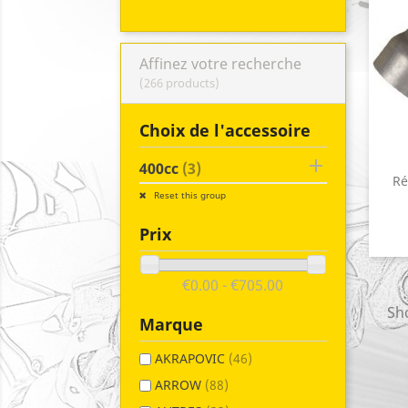
Affinez votre recherche
(266 products)
Choix de l'accessoire

400cc
(3)
Ré
Reset this group
Prix
€0.00 - €705.00
Sho
Marque
AKRAPOVIC
(46)
ARROW
(88)