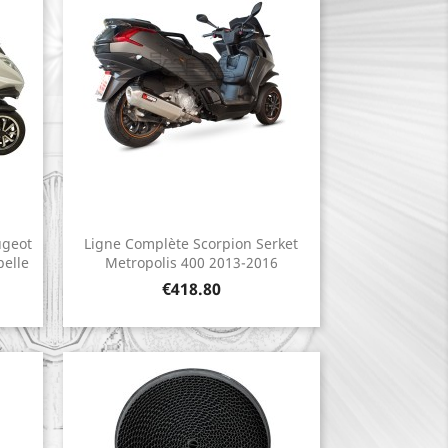
ugeot
Ligne Complète Scorpion Serket
Quick view

elle
Metropolis 400 2013-2016
Price
€418.80