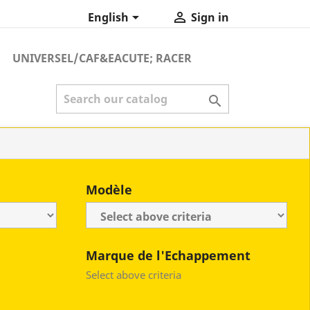


English
Sign in
UNIVERSEL/CAF&EACUTE; RACER

Modèle
Marque de l'Echappement
Select above criteria