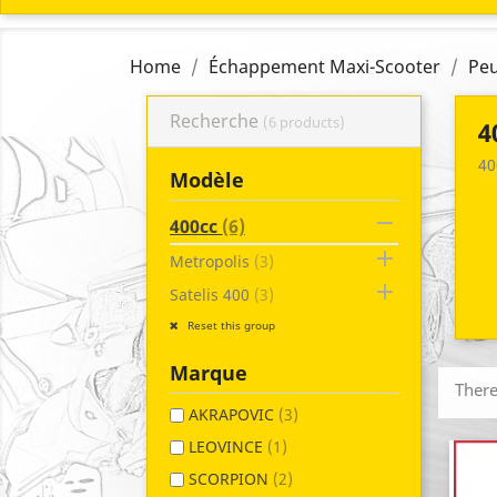
Home
Échappement Maxi-Scooter
Pe
Recherche
(6 products)
4
40
Modèle

400cc
(6)

Metropolis
(3)

Satelis 400
(3)
Reset this group
Marque
There
AKRAPOVIC
(3)
LEOVINCE
(1)
SCORPION
(2)