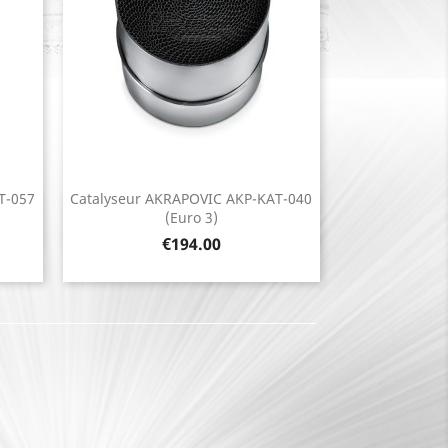
T-057
Catalyseur AKRAPOVIC AKP-KAT-040
Quick view

(Euro 3)
Price
€194.00