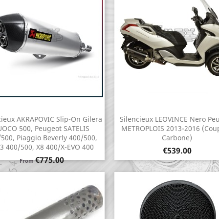
cieux AKRAPOVIC Slip-On Gilera
Silencieux LEOVINCE Nero Pe
Quick view
Quick view


UOCO 500, Peugeot SATELIS
METROPLOIS 2013-2016 (Coup
500, Piaggio Beverly 400/500,
Carbone)
3 400/500, X8 400/X-EVO 400
Price
€539.00
Price
€775.00
From