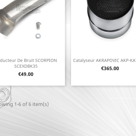
ducteur De Bruit SCORPION
Catalyseur AKRAPOVIC AKP-KA
Quick view
Quick view


SCEXDBK35
Price
€365.00
Price
€49.00
wing 1-6 of 6 item(s)