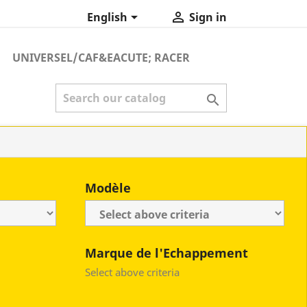


English
Sign in
UNIVERSEL/CAF&EACUTE; RACER

Modèle
Marque de l'Echappement
Select above criteria