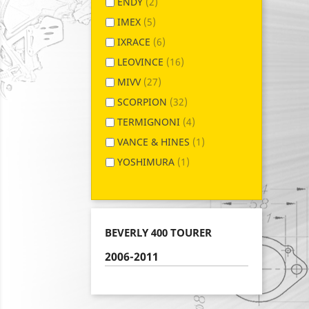
ENDY
(2)
IMEX
(5)
IXRACE
(6)
LEOVINCE
(16)
MIVV
(27)
SCORPION
(32)
TERMIGNONI
(4)
VANCE & HINES
(1)
YOSHIMURA
(1)
BEVERLY 400 TOURER
2006-2011