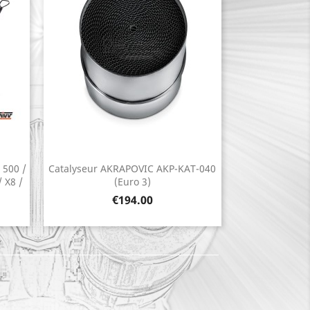
 500 /
Catalyseur AKRAPOVIC AKP-KAT-040
Quick view

 X8 /
(Euro 3)
Price
€194.00