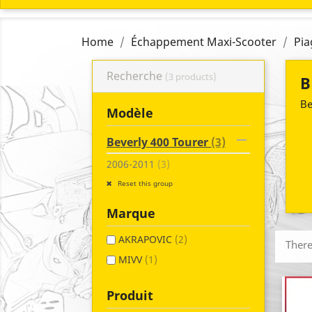
Home
Échappement Maxi-Scooter
Pia
Recherche
(3 products)
B
Be
Modèle

Beverly 400 Tourer
(3)
2006-2011
(3)
Reset this group
Marque
AKRAPOVIC
(2)
There
MIVV
(1)
Produit