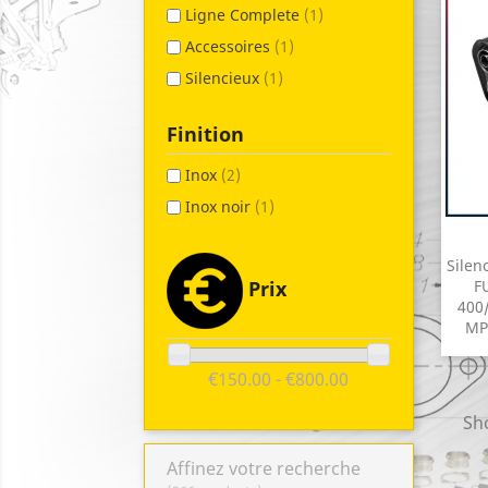
Ligne Complete
(1)
Accessoires
(1)
Silencieux
(1)
Finition
Inox
(2)
Inox noir
(1)
Silen
Prix
F
400/
MP
€150.00 - €800.00
Sho
Affinez votre recherche