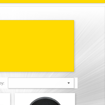

by: