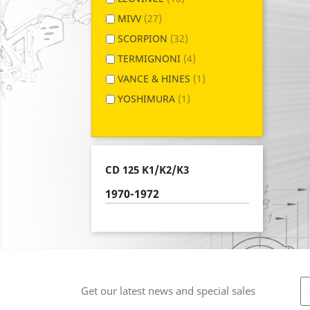
MIVV
(27)
SCORPION
(32)
TERMIGNONI
(4)
VANCE & HINES
(1)
YOSHIMURA
(1)
CD 125 K1/K2/K3
1970-1972
Get our latest news and special sales