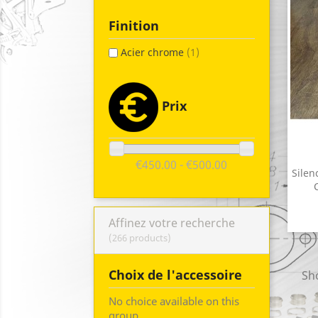
Finition
Acier chrome
(1)
Prix
€450.00 - €500.00
Silen
Affinez votre recherche
(266 products)
Choix de l'accessoire
Sho
No choice available on this
group