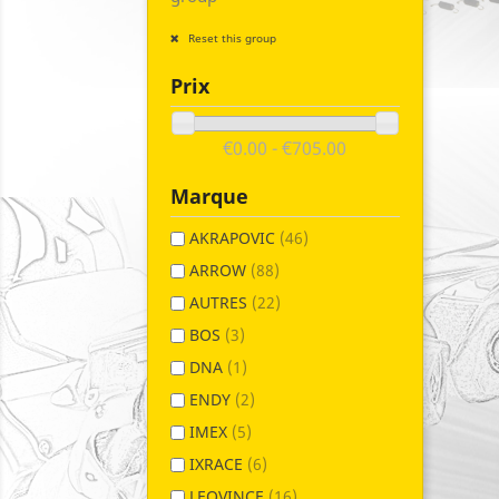
Reset this group
Prix
€0.00 - €705.00
Marque
AKRAPOVIC
(46)
ARROW
(88)
AUTRES
(22)
BOS
(3)
DNA
(1)
ENDY
(2)
IMEX
(5)
IXRACE
(6)
LEOVINCE
(16)