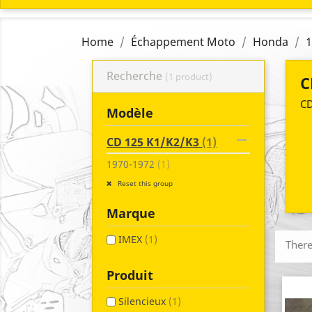
Home
Échappement Moto
Honda
1
Recherche
(1 product)
C
CD
Modèle

CD 125 K1/K2/K3
(1)
1970-1972
(1)
Reset this group
Marque
IMEX
(1)
There
Produit
Silencieux
(1)