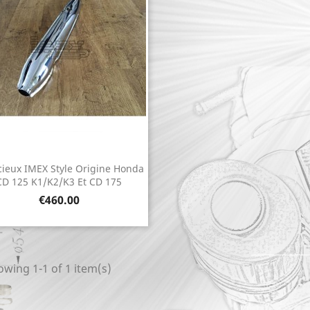
cieux IMEX Style Origine Honda
Quick view

CD 125 K1/K2/K3 Et CD 175
Price
€460.00
wing 1-1 of 1 item(s)