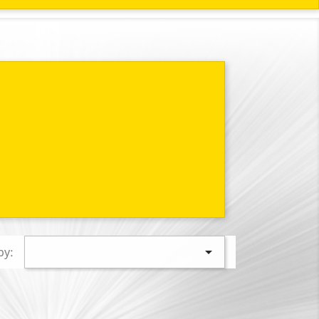

by: