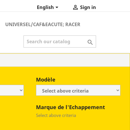


English
Sign in
UNIVERSEL/CAF&EACUTE; RACER

Modèle
Marque de l'Echappement
Select above criteria