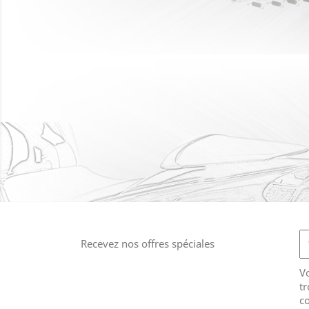
Recevez nos offres spéciales
V
tr
co