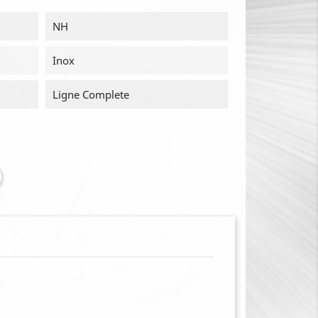
NH
Inox
Ligne Complete