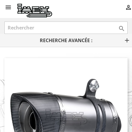



RECHERCHE AVANCÉE :