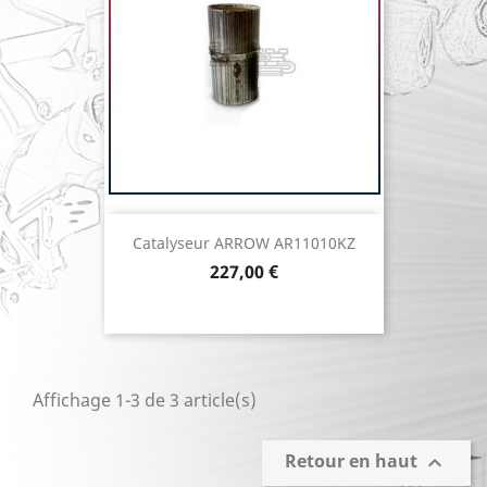
Catalyseur ARROW AR11010KZ
Prix
227,00 €
Affichage 1-3 de 3 article(s)
Retour en haut
