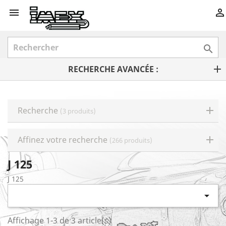



RECHERCHE AVANCÉE :
Recherche
(3 produits)
Affinez votre recherche
(266 produits)
J 125
J 125

Affichage 1-3 de 3 article(s)