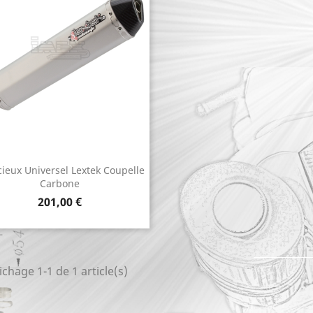
cieux Universel Lextek Coupelle
Aperçu rapide

Carbone
Prix
201,00 €
ichage 1-1 de 1 article(s)