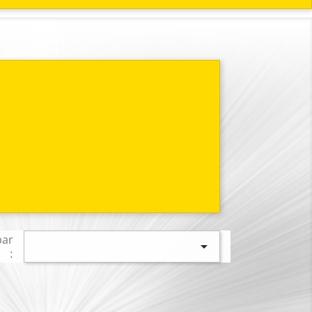
par

: