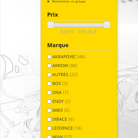
Réinitialiser ce groupe
Prix
0,00 € - 705,00 €
Marque
AKRAPOVIC
(46)
ARROW
(88)
AUTRES
(22)
BOS
(3)
DNA
(1)
ENDY
(2)
IMEX
(5)
IXRACE
(6)
LEOVINCE
(16)
MIVV
(27)