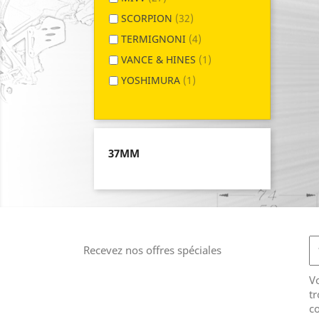
SCORPION
(32)
TERMIGNONI
(4)
VANCE & HINES
(1)
YOSHIMURA
(1)
37MM
Recevez nos offres spéciales
V
tr
co