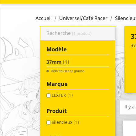
Accueil
Universel/Café Racer
Silencieu
Recherche
(1 produit)
3
3
Modèle
37mm
(1)
Réinitialiser ce groupe
Marque
LEXTEK
(1)
Il y a
Produit
Silencieux
(1)