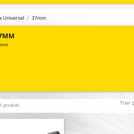
x Universel
37mm
7MM
7mm
Trier 
 1 produit.