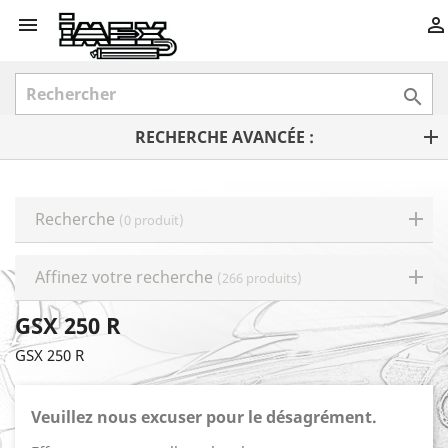



RECHERCHE AVANCÉE :
Recherche
(0 produit)
Affinez votre recherche
(266 produits)
GSX 250 R
GSX 250 R
Veuillez nous excuser pour le désagrément.