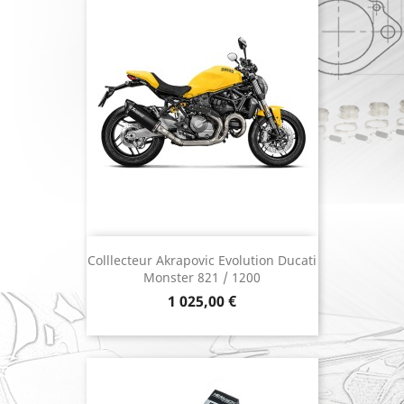
Colllecteur Akrapovic Evolution Ducati
Monster 821 / 1200
Prix
1 025,00 €