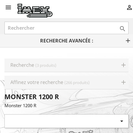



RECHERCHE AVANCÉE :
Recherche
(3 produits)
Affinez votre recherche
(266 produits)
MONSTER 1200 R
Monster 1200 R
