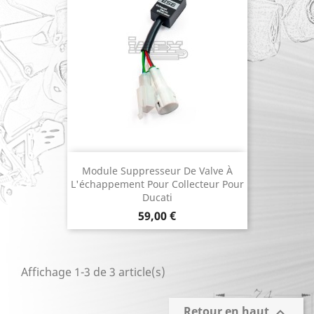
Module Suppresseur De Valve À
L'échappement Pour Collecteur Pour
Ducati
Prix
59,00 €
Affichage 1-3 de 3 article(s)
Retour en haut
