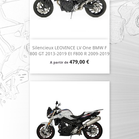
Silencieux LEOVINCE LV One BMW F
800 GT 2013-2019 Et F800 R 2009-2019
Prix
479,00 €
A partir de