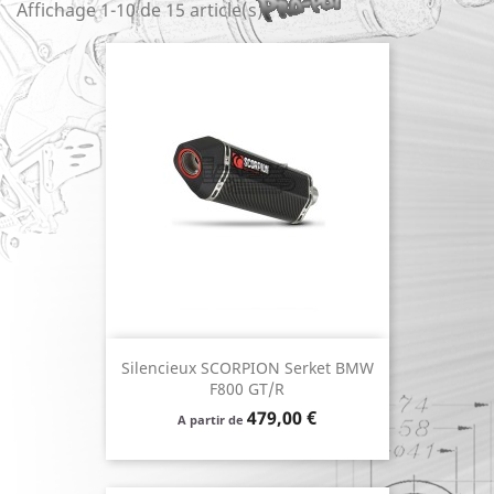
Affichage 1-10 de 15 article(s)
Silencieux SCORPION Serket BMW
F800 GT/R
Prix
479,00 €
A partir de