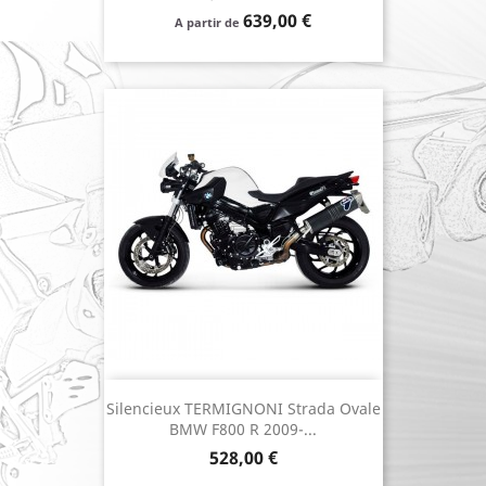
Prix
639,00 €
A partir de
Silencieux TERMIGNONI Strada Ovale
BMW F800 R 2009-...
Prix
528,00 €