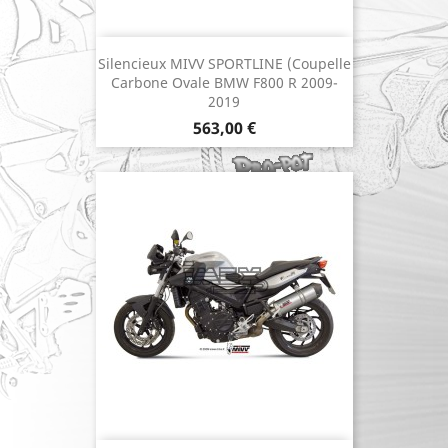
Silencieux MIVV SPORTLINE (coupelle
Carbone Ovale BMW F800 R 2009-
2019
Prix
563,00 €