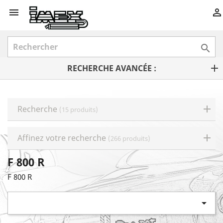



RECHERCHE AVANCÉE :
Recherche
(15 produits)
Affinez votre recherche
(266 produits)
F 800 R
F 800 R
