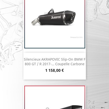
Silencieux AKRAPOVIC Slip-On BMW F
800 GT / R 2017-… Coupelle Carbone
Prix
1 158,00 €