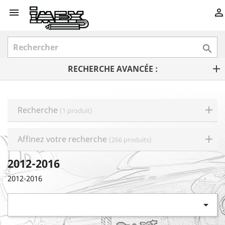



RECHERCHE AVANCÉE :
Recherche
(1 produit)
Affinez votre recherche
(266 produits)
2012-2016
2012-2016
