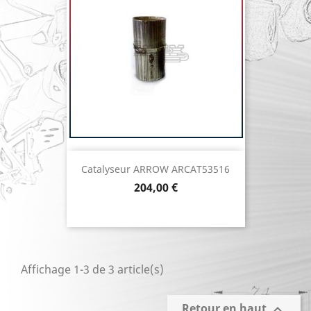
Catalyseur ARROW ARCAT53516
Prix
204,00 €
Affichage 1-3 de 3 article(s)
Retour en haut
