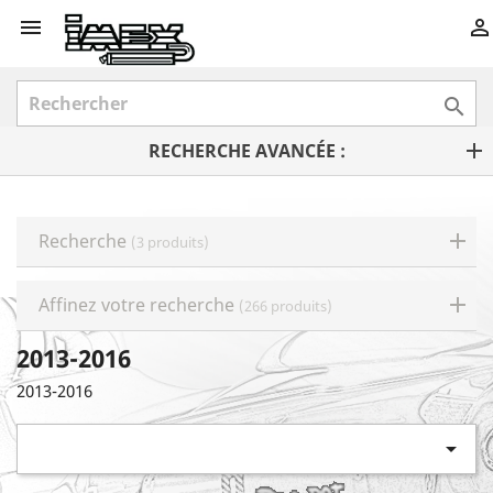



RECHERCHE AVANCÉE :
Recherche
(3 produits)
Affinez votre recherche
(266 produits)
2013-2016
2013-2016
