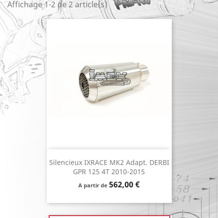
Affichage 1-2 de 2 article(s)
Silencieux IXRACE MK2 Adapt. DERBI
GPR 125 4T 2010-2015
Prix
562,00 €
A partir de