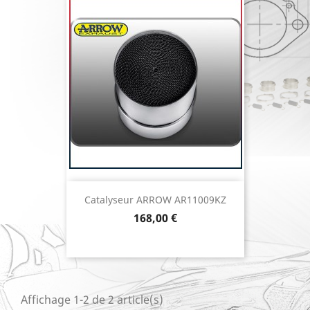
Catalyseur ARROW AR11009KZ
Prix
168,00 €
Affichage 1-2 de 2 article(s)