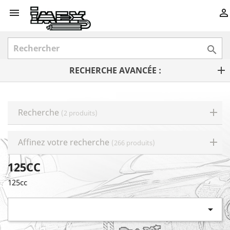



RECHERCHE AVANCÉE :
Recherche
(2 produits)
Affinez votre recherche
(266 produits)
125CC
125cc
