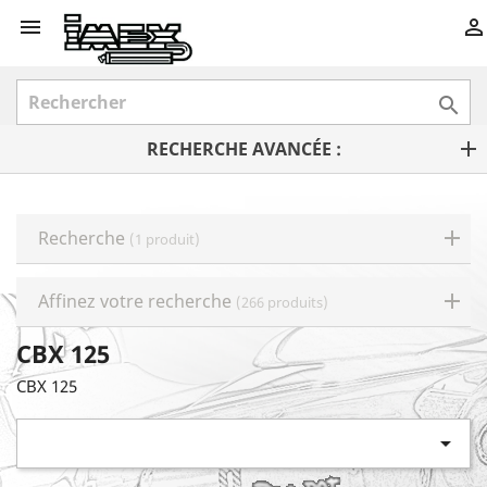



RECHERCHE AVANCÉE :
Recherche
(1 produit)
Affinez votre recherche
(266 produits)
CBX 125
CBX 125
